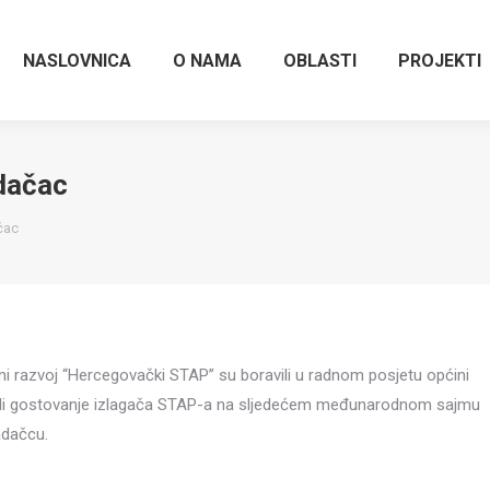
NASLOVNICA
O NAMA
OBLASTI
PROJEKTI
dačac
čac
lni razvoj “Hercegovački STAP” su boravili u radnom posjetu općini
ili gostovanje izlagača STAP-a na sljedećem međunarodnom sajmu
adačcu.