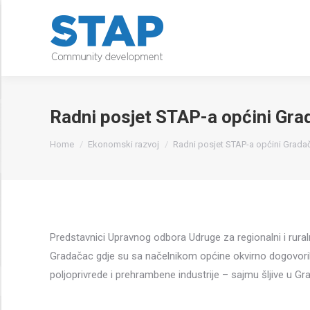
Radni posjet STAP-a općini Gra
You are here:
Home
Ekonomski razvoj
Radni posjet STAP-a općini Grada
Predstavnici Upravnog odbora Udruge za regionalni i rura
Gradačac gdje su sa načelnikom općine okvirno dogovor
poljoprivrede i prehrambene industrije – sajmu šljive u Gr