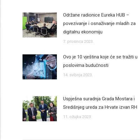
Održane radionice Eureka HUB –
povezivanje i osnaživanje mladih za
digitalnu ekonomiju
7. prosinca 2023.
Ovo je 10 vještina koje će se tražiti u
poslovima budućnosti
14. svibnja 2023.
Uspješna suradnja Grada Mostara i
Središnjeg ureda za Hrvate izvan RH
11. ožujka 2023.