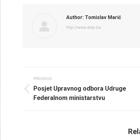
Author:
Tomislav Marić
http://www.stap.ba
Post
PREVIOUS
navigation
Posjet Upravnog odbora Udruge
Previous
Federalnom ministarstvu
post:
Rel