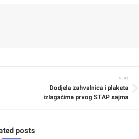
NEXT
Dodjela zahvalnica i plaketa
Next
izlagačima prvog STAP sajma
post:
ated posts