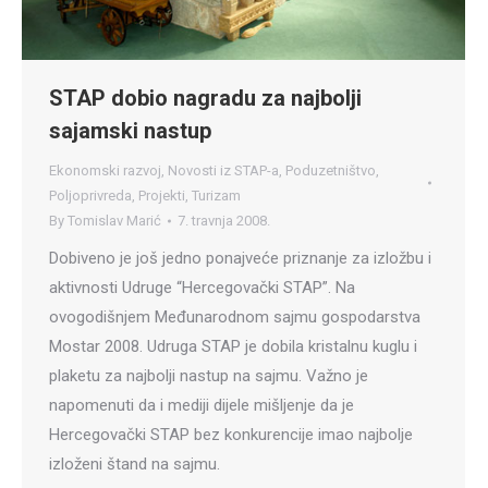
STAP dobio nagradu za najbolji
sajamski nastup
Ekonomski razvoj
,
Novosti iz STAP-a
,
Poduzetništvo
,
Poljoprivreda
,
Projekti
,
Turizam
By
Tomislav Marić
7. travnja 2008.
Dobiveno je još jedno ponajveće priznanje za izložbu i
aktivnosti Udruge “Hercegovački STAP”. Na
ovogodišnjem Međunarodnom sajmu gospodarstva
Mostar 2008. Udruga STAP je dobila kristalnu kuglu i
plaketu za najbolji nastup na sajmu. Važno je
napomenuti da i mediji dijele mišljenje da je
Hercegovački STAP bez konkurencije imao najbolje
izloženi štand na sajmu.