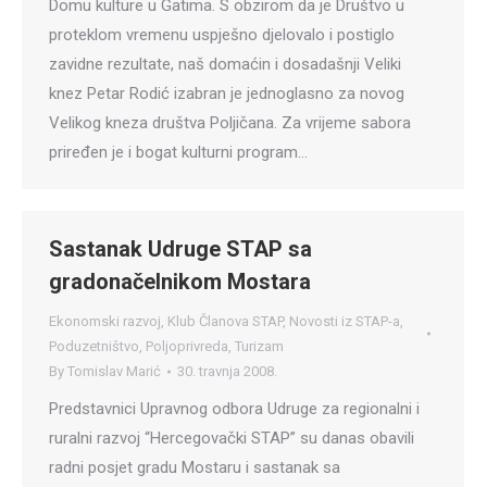
Domu kulture u Gatima. S obzirom da je Društvo u
proteklom vremenu uspješno djelovalo i postiglo
zavidne rezultate, naš domaćin i dosadašnji Veliki
knez Petar Rodić izabran je jednoglasno za novog
Velikog kneza društva Poljičana. Za vrijeme sabora
priređen je i bogat kulturni program…
Sastanak Udruge STAP sa
gradonačelnikom Mostara
Ekonomski razvoj
,
Klub Članova STAP
,
Novosti iz STAP-a
,
Poduzetništvo
,
Poljoprivreda
,
Turizam
By
Tomislav Marić
30. travnja 2008.
Predstavnici Upravnog odbora Udruge za regionalni i
ruralni razvoj “Hercegovački STAP” su danas obavili
radni posjet gradu Mostaru i sastanak sa