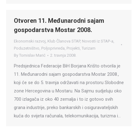
Otvoren 11. Međunarodni sajam
gospodarstva Mostar 2008.
Ekonomski razvoj
,
Klub Članova STAP
,
Novosti iz STAP-a
,
Poduzetništvo
,
Poljoprivreda
,
Projekti
,
Turizam
By
Tomislav Marić
2. travnja 2008.
Predsjednica Federacije BiH Borjana Krišto otvorila je
11. Međunarodni sajam gospodarstva Mostar 2008.,
koji će se do 5. travnja održavati na prostoru Slobodne
zone Hercegovina u Mostaru. Na Sajmu sudjeluju oko
700 izlagača iz oko 40 zemalja i to iz gotovo svih
grana industrije, preko bankarskih i osiguravateljskih
kuća do svijeta računala, telekomunikacija, turizma i…