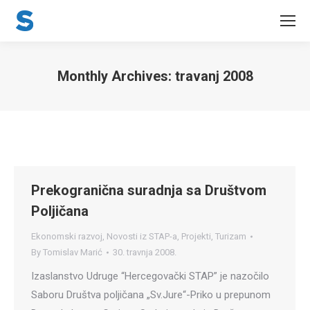
Monthly Archives:
travanj 2008
You are here:
Prekogranična suradnja sa Društvom
Poljičana
Ekonomski razvoj
,
Novosti iz STAP-a
,
Projekti
,
Turizam
By
Tomislav Marić
30. travnja 2008.
Izaslanstvo Udruge “Hercegovački STAP” je nazočilo
Saboru Društva poljičana „Sv.Jure“-Priko u prepunom