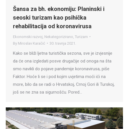
Šansa za bh. ekonomiju: Planinski i
seoski turizam kao psihička
rehabilitacija od koronavirusa
Ekonomski razvoj
,
Nekategorizirano
,
Turizam
By
Miroslav Karačić
30. travnja 2021.
Kako se bliži ljetna turistička sezona, sve je izvjesnije
da će ona izgledati posve drugačije od onoga na šta
smo navikli do pojave pandemije koronavirusa, piše
Faktor. Hoće li se i pod kojim uvjetima moći ići na
more, bilo da se radi o Hrvatskoj, Crnoj Gori ili Turskoj,
još se ne zna sa sigurnošću. Pored…