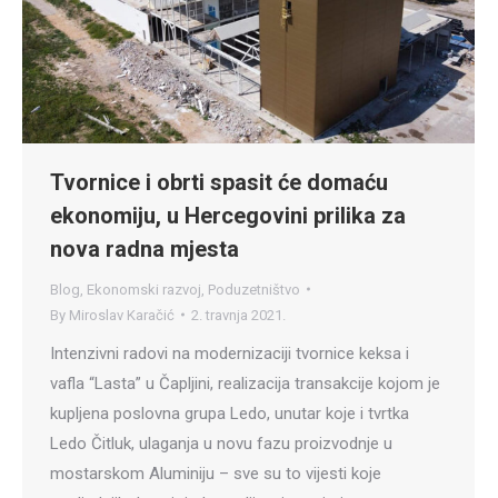
Tvornice i obrti spasit će domaću
ekonomiju, u Hercegovini prilika za
nova radna mjesta
Blog
,
Ekonomski razvoj
,
Poduzetništvo
By
Miroslav Karačić
2. travnja 2021.
Intenzivni radovi na modernizaciji tvornice keksa i
vafla “Lasta” u Čapljini, realizacija transakcije kojom je
kupljena poslovna grupa Ledo, unutar koje i tvrtka
Ledo Čitluk, ulaganja u novu fazu proizvodnje u
mostarskom Aluminiju – sve su to vijesti koje