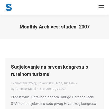
Monthly Archives:
studeni 2007
You are here:
Sudjelovanje na prvom kongresu o
ruralnom turizmu
Ekonomski razvoj
,
Novosti iz STAP-a
,
Turizam
By
Tomislav Marić
6. studenoga 2007.
Predstavnici Upravnog odbora Udruge Hercegovački
STAP su sudjelovali u radu prvog Hrvatskog kongresa