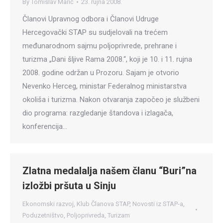
By
Tomislav Marić
23. rujna 2008.
Članovi Upravnog odbora i Članovi Udruge
Hercegovački STAP su sudjelovali na trećem
međunarodnom sajmu poljoprivrede, prehrane i
turizma „Dani šljive Rama 2008.“, koji je 10. i 11. rujna
2008. godine održan u Prozoru. Sajam je otvorio
Nevenko Herceg, ministar Federalnog ministarstva
okoliša i turizma. Nakon otvaranja započeo je službeni
dio programa: razgledanje štandova i izlagača,
konferencija…
Zlatna medalalja našem članu “Buri”na
izložbi pršuta u Sinju
Ekonomski razvoj
,
Klub Članova STAP
,
Novosti iz STAP-a
,
Poduzetništvo
,
Poljoprivreda
,
Turizam