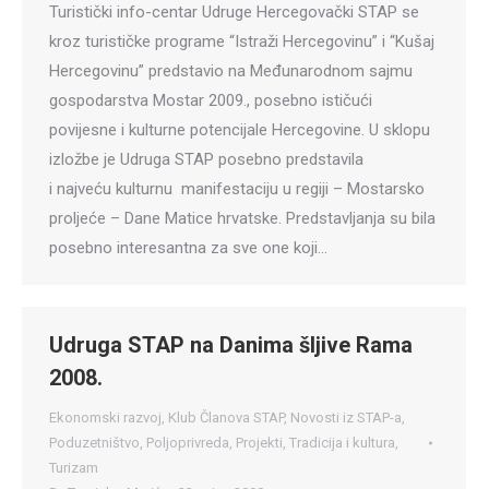
Turistički info-centar Udruge Hercegovački STAP se
kroz turističke programe “Istraži Hercegovinu” i “Kušaj
Hercegovinu” predstavio na Međunarodnom sajmu
gospodarstva Mostar 2009., posebno ističući
povijesne i kulturne potencijale Hercegovine. U sklopu
izložbe je Udruga STAP posebno predstavila
i najveću kulturnu manifestaciju u regiji – Mostarsko
proljeće – Dane Matice hrvatske. Predstavljanja su bila
posebno interesantna za sve one koji…
Udruga STAP na Danima šljive Rama
2008.
Ekonomski razvoj
,
Klub Članova STAP
,
Novosti iz STAP-a
,
Poduzetništvo
,
Poljoprivreda
,
Projekti
,
Tradicija i kultura
,
Turizam