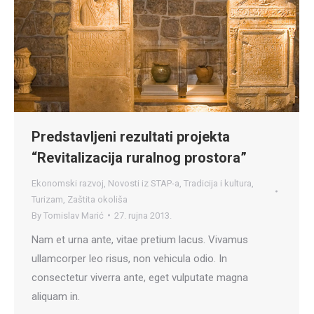
Predstavljeni rezultati projekta
“Revitalizacija ruralnog prostora”
Ekonomski razvoj
,
Novosti iz STAP-a
,
Tradicija i kultura
,
Turizam
,
Zaštita okoliša
By
Tomislav Marić
27. rujna 2013.
Nam et urna ante, vitae pretium lacus. Vivamus
ullamcorper leo risus, non vehicula odio. In
consectetur viverra ante, eget vulputate magna
aliquam in.