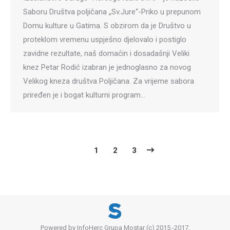
Saboru Društva poljičana „Sv.Jure“-Priko u prepunom
Domu kulture u Gatima. S obzirom da je Društvo u
proteklom vremenu uspješno djelovalo i postiglo
zavidne rezultate, naš domaćin i dosadašnji Veliki
knez Petar Rodić izabran je jednoglasno za novog
Velikog kneza društva Poljičana. Za vrijeme sabora
priređen je i bogat kulturni program…
1
2
3
Powered by InfoHerc Grupa Mostar (c) 2015.-2017.