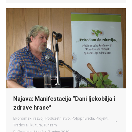
Najava: Manifestacija “Dani ljekobilja i
zdrave hrane”
Ekonomski razvoj
,
Poduzetništvo
,
Poljoprivreda
,
Projekti
,
Tradicija i kultura
,
Turizam
By
Tomislav Marić
7. rujna 2010.