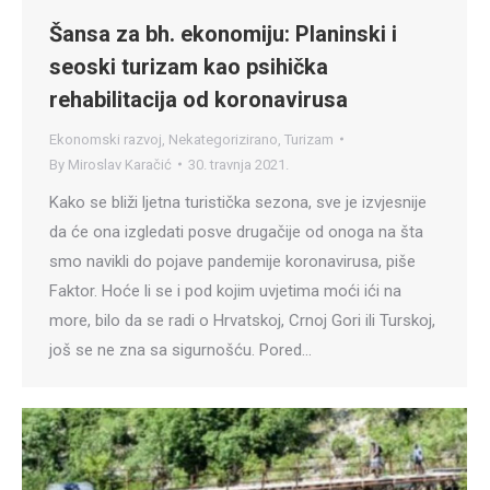
Šansa za bh. ekonomiju: Planinski i
seoski turizam kao psihička
rehabilitacija od koronavirusa
Ekonomski razvoj
,
Nekategorizirano
,
Turizam
By
Miroslav Karačić
30. travnja 2021.
Kako se bliži ljetna turistička sezona, sve je izvjesnije
da će ona izgledati posve drugačije od onoga na šta
smo navikli do pojave pandemije koronavirusa, piše
Faktor. Hoće li se i pod kojim uvjetima moći ići na
more, bilo da se radi o Hrvatskoj, Crnoj Gori ili Turskoj,
još se ne zna sa sigurnošću. Pored…