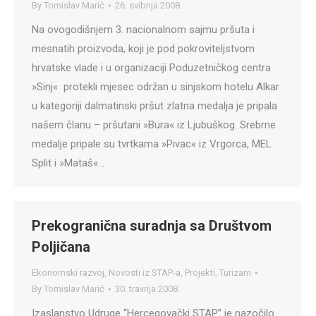
By
Tomislav Marić
26. svibnja 2008.
Na ovogodišnjem 3. nacionalnom sajmu pršuta i
mesnatih proizvoda, koji je pod pokroviteljstvom
hrvatske vlade i u organizaciji Poduzetničkog centra
»Sinj« protekli mjesec održan u sinjskom hotelu Alkar
u kategoriji dalmatinski pršut zlatna medalja je pripala
našem članu – pršutani »Bura« iz Ljubuškog. Srebrne
medalje pripale su tvrtkama »Pivac« iz Vrgorca, MEL
Split i »Mataš«…
Prekogranična suradnja sa Društvom
Poljičana
Ekonomski razvoj
,
Novosti iz STAP-a
,
Projekti
,
Turizam
By
Tomislav Marić
30. travnja 2008.
Izaslanstvo Udruge “Hercegovački STAP” je nazočilo