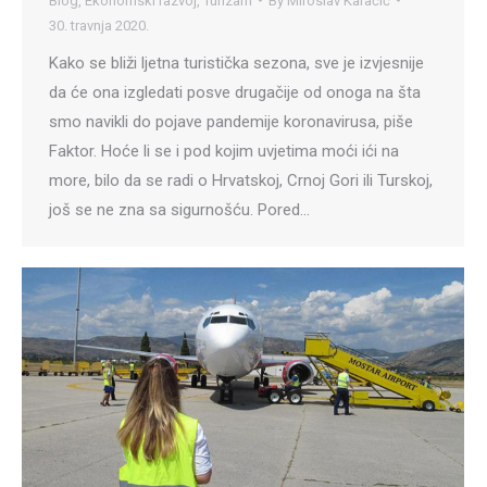
Blog
,
Ekonomski razvoj
,
Turizam
By
Miroslav Karačić
30. travnja 2020.
Kako se bliži ljetna turistička sezona, sve je izvjesnije
da će ona izgledati posve drugačije od onoga na šta
smo navikli do pojave pandemije koronavirusa, piše
Faktor. Hoće li se i pod kojim uvjetima moći ići na
more, bilo da se radi o Hrvatskoj, Crnoj Gori ili Turskoj,
još se ne zna sa sigurnošću. Pored…