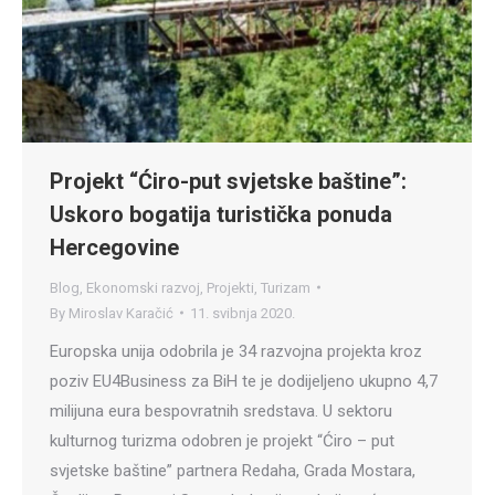
Projekt “Ćiro-put svjetske baštine”:
Uskoro bogatija turistička ponuda
Hercegovine
Blog
,
Ekonomski razvoj
,
Projekti
,
Turizam
By
Miroslav Karačić
11. svibnja 2020.
Europska unija odobrila je 34 razvojna projekta kroz
poziv EU4Business za BiH te je dodijeljeno ukupno 4,7
milijuna eura bespovratnih sredstava. U sektoru
kulturnog turizma odobren je projekt “Ćiro – put
svjetske baštine” partnera Redaha, Grada Mostara,