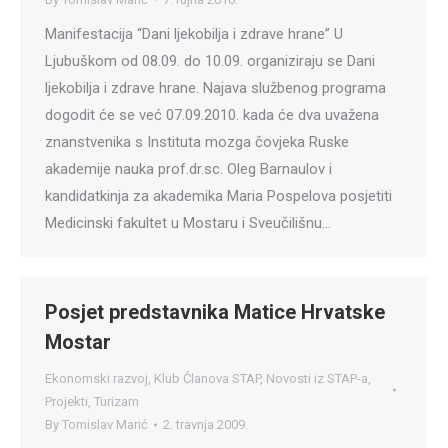
Manifestacija “Dani ljekobilja i zdrave hrane” U
Ljubuškom od 08.09. do 10.09. organiziraju se Dani
ljekobilja i zdrave hrane. Najava službenog programa
dogodit će se već 07.09.2010. kada će dva uvažena
znanstvenika s Instituta mozga čovjeka Ruske
akademije nauka prof.dr.sc. Oleg Barnaulov i
kandidatkinja za akademika Maria Pospelova posjetiti
Medicinski fakultet u Mostaru i Sveučilišnu…
Posjet predstavnika Matice Hrvatske
Mostar
Ekonomski razvoj
,
Klub Članova STAP
,
Novosti iz STAP-a
,
Projekti
,
Turizam
By
Tomislav Marić
2. travnja 2009.