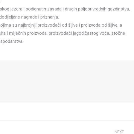
.
kog jezera i podignutih zasada i drugih poljoprivrednih gazdinstva,
dodijeljene nagrade i priznanja.
ima su najbrojniji proizvođači od šljive i proizvoda od šljive, a
 sira i mliječnih proizvoda, proizvođači jagodičastog voća, stočne
ospodarstva.
NEXT