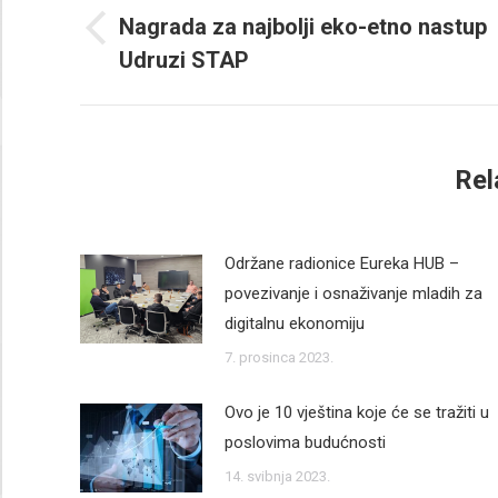
navigation
Nagrada za najbolji eko-etno nastup
Previous
Udruzi STAP
post:
Rel
Održane radionice Eureka HUB –
povezivanje i osnaživanje mladih za
digitalnu ekonomiju
7. prosinca 2023.
Ovo je 10 vještina koje će se tražiti u
poslovima budućnosti
14. svibnja 2023.