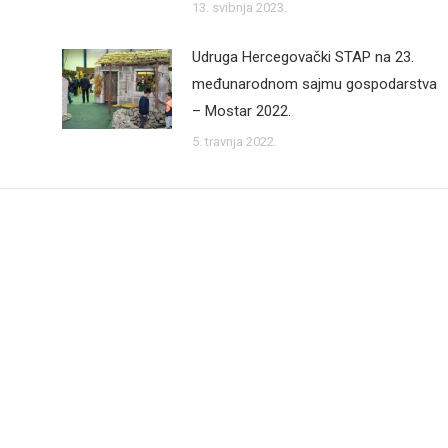
13. svibnja 2023.
Udruga Hercegovački STAP na 23.
međunarodnom sajmu gospodarstva
– Mostar 2022.
5. travnja 2022.