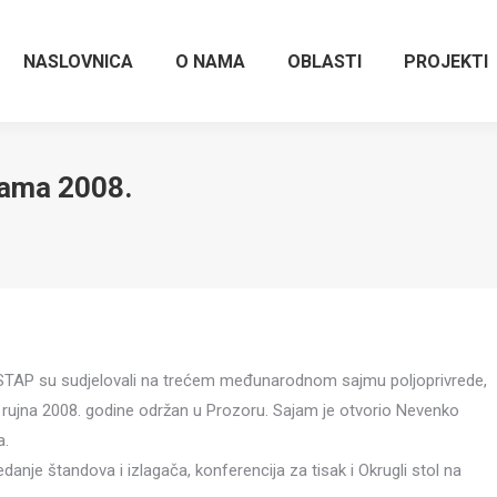
NASLOVNICA
O NAMA
OBLASTI
PROJEKTI
Rama 2008.
 STAP su sudjelovali na trećem međunarodnom sajmu poljoprivrede,
11. rujna 2008. godine održan u Prozoru. Sajam je otvorio Nevenko
a.
anje štandova i izlagača, konferencija za tisak i Okrugli stol na