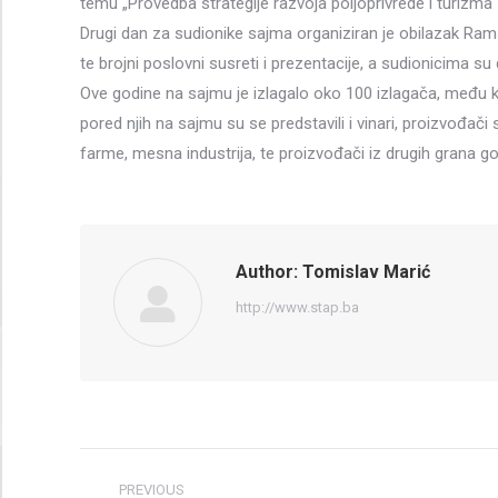
temu „Provedba strategije razvoja poljoprivrede i turizma“
Drugi dan za sudionike sajma organiziran je obilazak Rams
te brojni poslovni susreti i prezentacije, a sudionicima su 
Ove godine na sajmu je izlagalo oko 100 izlagača, među koj
pored njih na sajmu su se predstavili i vinari, proizvođači
farme, mesna industrija, te proizvođači iz drugih grana g
Author:
Tomislav Marić
http://www.stap.ba
Post
PREVIOUS