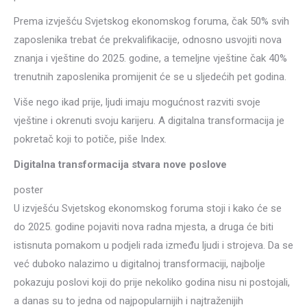
Prema izvješću Svjetskog ekonomskog foruma, čak 50% svih
zaposlenika trebat će prekvalifikacije, odnosno usvojiti nova
znanja i vještine do 2025. godine, a temeljne vještine čak 40%
trenutnih zaposlenika promijenit će se u sljedećih pet godina.
Više nego ikad prije, ljudi imaju mogućnost razviti svoje
vještine i okrenuti svoju karijeru. A digitalna transformacija je
pokretač koji to potiče, piše Index.
Digitalna transformacija stvara nove poslove
poster
U izvješću Svjetskog ekonomskog foruma stoji i kako će se
do 2025. godine pojaviti nova radna mjesta, a druga će biti
istisnuta pomakom u podjeli rada između ljudi i strojeva. Da se
već duboko nalazimo u digitalnoj transformaciji, najbolje
pokazuju poslovi koji do prije nekoliko godina nisu ni postojali,
a danas su to jedna od najpopularnijih i najtraženijih