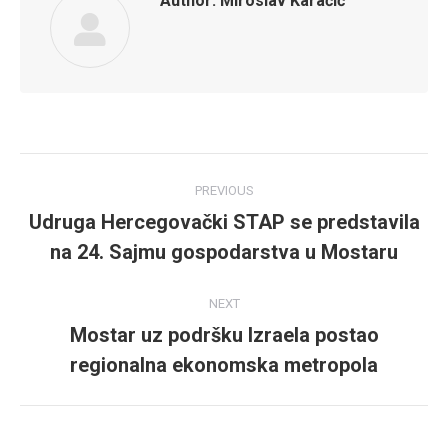
Author:
Miroslav Karačić
Post
PREVIOUS
navigation
Udruga Hercegovački STAP se predstavila
Previous
na 24. Sajmu gospodarstva u Mostaru
post:
NEXT
Mostar uz podršku Izraela postao
Next
regionalna ekonomska metropola
post: