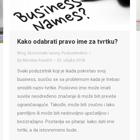
Kako odabrati pravo ime za tvrtku?
Blog
,
Ekonomski razvoj
,
Poduzetništvo
By
Miroslav Karačić
23. ožujka 2018.
Svaki poduzetnik koji je ikada pokretao svoj
business, suočio se sa problemom kada je trebao
smisliti naziv tvrtke. Poslovno ime može imati
suviše neodređeno značenje ili može biti previše
ograničavajuće. Takođe, može biti zvučno i lako
pamtljivo ili može biti nedovoljno upečatljivo i
bezizražajno. Postavlja se pitanje: kako dati ime
tvrtki, a da istovremeno bude…