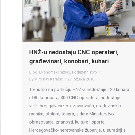
HNŽ-u nedostaju CNC operateri,
građevinari, konobari, kuhari
Blog
,
Ekonomski razvoj
,
Poduzetništvo
By
Miroslav Karačić
27. ožujka 2018.
Trenutno na području HNŽ-a nedostaje 120 kuhara
i 180 konobara, 300 CNC operatera, nedostaje
veliki broj galvanizera, zavarivača, građevinskih
radnika, stolara, tesara, zidara Ministarstvo
obrazovanja, znanosti, kulture i sporta
Hercegovačko-neretvanske županije, u suradnji s