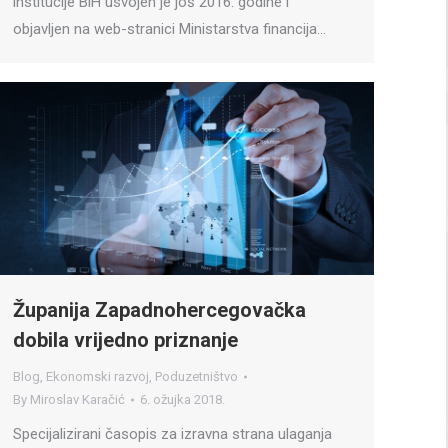
institucije BiH usvojen je još 2016. godine i
objavljen na web-stranici Ministarstva financija…
Županija Zapadnohercegovačka
dobila vrijedno priznanje
Blog
,
Ekonomski razvoj
,
Poduzetništvo
By
Miroslav Karačić
6. ožujka 2018.
Specijalizirani časopis za izravna strana ulaganja