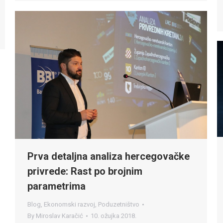
Prva detaljna analiza hercegovačke
privrede: Rast po brojnim
parametrima
Blog
,
Ekonomski razvoj
,
Poduzetništvo
By
Miroslav Karačić
10. ožujka 2018.