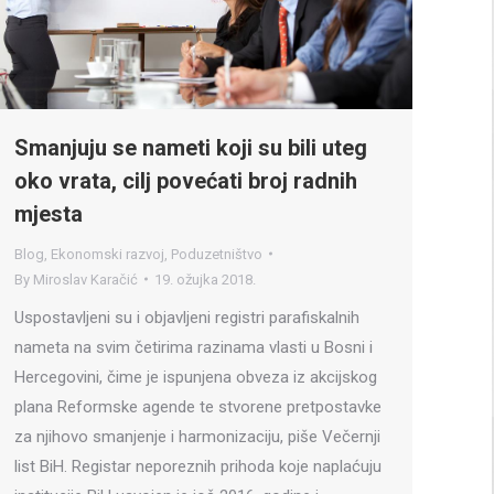
Smanjuju se nameti koji su bili uteg
oko vrata, cilj povećati broj radnih
mjesta
Blog
,
Ekonomski razvoj
,
Poduzetništvo
By
Miroslav Karačić
19. ožujka 2018.
Uspostavljeni su i objavljeni registri parafiskalnih
nameta na svim četirima razinama vlasti u Bosni i
Hercegovini, čime je ispunjena obveza iz akcijskog
plana Reformske agende te stvorene pretpostavke
za njihovo smanjenje i harmonizaciju, piše Večernji
list BiH. Registar neporeznih prihoda koje naplaćuju