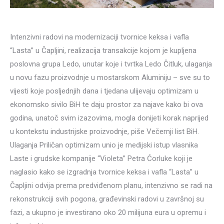
Intenzivni radovi na modernizaciji tvornice keksa i vafla
“Lasta” u Čapljini, realizacija transakcije kojom je kupljena
poslovna grupa Ledo, unutar koje i tvrtka Ledo Čitluk, ulaganja
u novu fazu proizvodnje u mostarskom Aluminiju – sve su to
vijesti koje posljednjih dana i tjedana ulijevaju optimizam u
ekonomsko sivilo BiH te daju prostor za najave kako bi ova
godina, unatoč svim izazovima, mogla donijeti korak naprijed
u kontekstu industrijske proizvodnje, piše Večernji list BiH.
Ulaganja Priličan optimizam unio je medijski istup vlasnika
Laste i grudske kompanije “Violeta” Petra Ćorluke koji je
naglasio kako se izgradnja tvornice keksa i vafla “Lasta” u
Čapljini odvija prema predviđenom planu, intenzivno se radi na
rekonstrukciji svih pogona, građevinski radovi u završnoj su
fazi, a ukupno je investirano oko 20 milijuna eura u opremu i