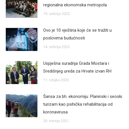
regionalna ekonomska metropola
19. svibnja 2023.
Ovo je 10 vještina koje će se tražiti u
poslovima budućnosti
14. svibnja 2023.
Uspješna suradnja Grada Mostara i
Središnjeg ureda za Hrvate izvan RH
11. ožujka 2023.
Šansa za bh. ekonomiju: Planinski i seoski
turizam kao psihička rehabilitacija od
koronavirusa
30. travnja 2021.