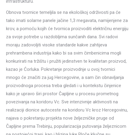
infrastrukturu.
Obnova tvornice temeljila se na ekološkoj održivosti pa će
tako imati solarne panele jačine 1,3 megavata, namijenjene za
krov, a pomoću kojih će tvornica proizvoditi električnu energiju
za svoje potrebe u razdobljima sunčanih dana. Svi radovi
moraju zadovoljiti visoke standarde kakve zahtijeva
prehrambena industrija kako bi sa svim čimbenicima mogli
konkurirati na tržištu i pružiti jedinstven te kvalitetan proizvod,
kazao je Ćorluka. Pokretanje proizvodnje u ovoj tvornici
mnogo će značiti za jug Hercegovine, a sam čin obnavljanja
proizvodnoga procesa treba gledati i u kontekstu činjenice
kako je upravo širi prostor Čapljine u procesu prometnog
povezivanja na koridoru Vc. Sve intenzivnije aktivnosti na
realizaciji dionice autoceste na koridoru Vc kroz Hercegovinu,
najava o pokretanju projekta nove željezničke pruge od
Čapljine prema Trebinju, popularizacija putovanja željeznicom
na postojećoj trasi, kao i blizina luke Ploče ključne su