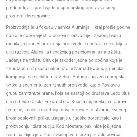
prednosti, ali i preduvjeti gospodarskog oporavka šireg
prostora Hercegovine.
Proizvodnja je u fokusu vlasnika Aluminija – kraj prošle godine
donio je dobre vijesti o obnovi proizvodnje i zapošljavanju
radnika, a proces proširenja proizvodnje nastavlja se i dalje u
cilju razvoja Aluminija i snažnijeg pozicioniranja na tržištu.
Jačanje na tržištu Čitluk je također jedna od općina koja je
trenutačno u fokusu nakon što je Nomad Foods, američka
kompanija sa sjedištem u Velikoj Britaniji i najveća europska
tvrtka u segmentu zamrznutih proizvoda, kupio Poslovnu
grupu zamrznute hrane, koja se sastoji od društava Ledo plus
d.o.o., Ledo Čitluk i Frikom d.o.o. Kupnja će, očekuju u Upravi
tvornice, značiti i okretanje nove stranice te stvaranje većeg
broja poslovnih prilika, ulaganje u ljudske potencijale, kao i
proizvodnju i distribuciju. Kod Mostara, pak, niče još jedna
tvornica. Riječ je o Podravkinoj tvornici za preradu povrća i