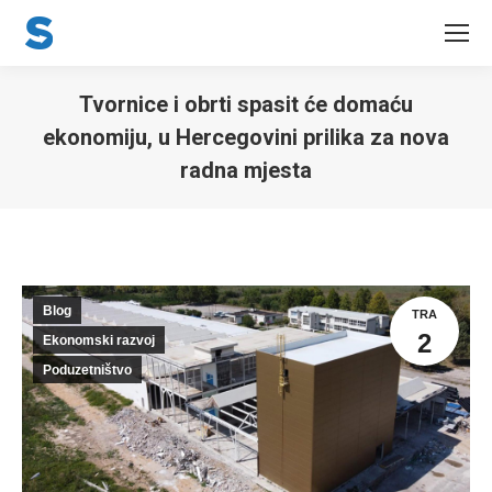
Tvornice i obrti spasit će domaću
ekonomiju, u Hercegovini prilika za nova
radna mjesta
You are here:
Blog
TRA
2
Ekonomski razvoj
Poduzetništvo