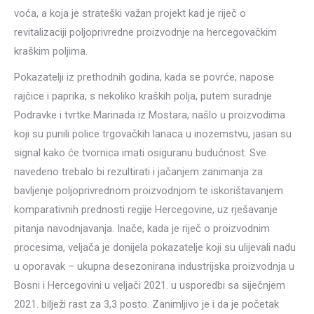
voća, a koja je strateški važan projekt kad je riječ o
revitalizaciji poljoprivredne proizvodnje na hercegovačkim
kraškim poljima.
Pokazatelji iz prethodnih godina, kada se povrće, napose
rajčice i paprika, s nekoliko kraških polja, putem suradnje
Podravke i tvrtke Marinada iz Mostara, našlo u proizvodima
koji su punili police trgovačkih lanaca u inozemstvu, jasan su
signal kako će tvornica imati osiguranu budućnost. Sve
navedeno trebalo bi rezultirati i jačanjem zanimanja za
bavljenje poljoprivrednom proizvodnjom te iskorištavanjem
komparativnih prednosti regije Hercegovine, uz rješavanje
pitanja navodnjavanja. Inače, kada je riječ o proizvodnim
procesima, veljača je donijela pokazatelje koji su ulijevali nadu
u oporavak – ukupna desezonirana industrijska proizvodnja u
Bosni i Hercegovini u veljači 2021. u usporedbi sa siječnjem
2021. bilježi rast za 3,3 posto. Zanimljivo je i da je početak