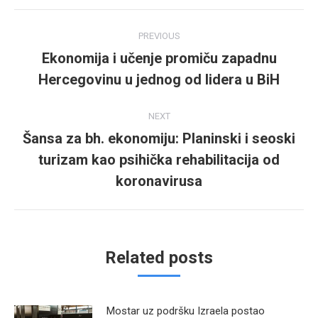
Post
PREVIOUS
navigation
Ekonomija i učenje promiču zapadnu
Previous
Hercegovinu u jednog od lidera u BiH
post:
NEXT
Šansa za bh. ekonomiju: Planinski i seoski
turizam kao psihička rehabilitacija od
Next
post:
koronavirusa
Related posts
Mostar uz podršku Izraela postao