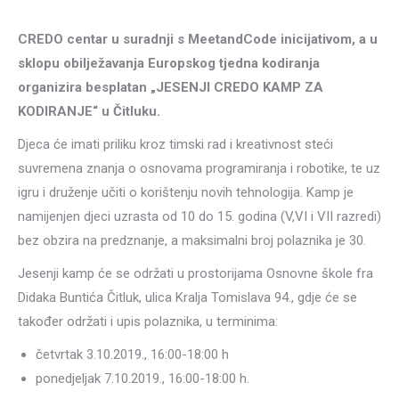
CREDO centar u suradnji s MeetandCode inicijativom, a u
sklopu obilježavanja Europskog tjedna kodiranja
organizira besplatan „JESENJI CREDO KAMP ZA
KODIRANJE“ u Čitluku.
Djeca će imati priliku kroz timski rad i kreativnost steći
suvremena znanja o osnovama programiranja i robotike, te uz
igru i druženje učiti o korištenju novih tehnologija. Kamp je
namijenjen djeci uzrasta od 10 do 15. godina (V,VI i VII razredi)
bez obzira na predznanje, a maksimalni broj polaznika je 30.
Jesenji kamp će se održati u prostorijama Osnovne škole fra
Didaka Buntića Čitluk, ulica Kralja Tomislava 94., gdje će se
također održati i upis polaznika, u terminima:
četvrtak 3.10.2019., 16:00-18:00 h
ponedjeljak 7.10.2019., 16:00-18:00 h.