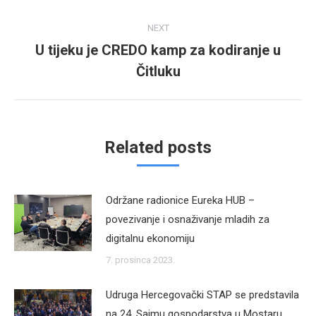
NEXT
U tijeku je CREDO kamp za kodiranje u
Next
Čitluku
post:
Related posts
Održane radionice Eureka HUB –
povezivanje i osnaživanje mladih za
digitalnu ekonomiju
7. prosinca 2023.
Udruga Hercegovački STAP se predstavila
na 24. Sajmu gospodarstva u Mostaru