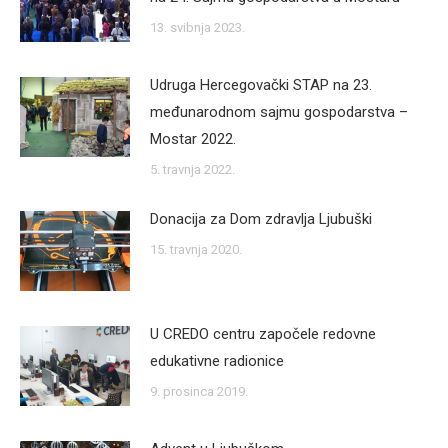
13. svibnja 2023.
Udruga Hercegovački STAP na 23.
međunarodnom sajmu gospodarstva –
Mostar 2022.
5. travnja 2022.
Donacija za Dom zdravlja Ljubuški
15. travnja 2020.
U CREDO centru započele redovne
edukativne radionice
9. prosinca 2019.