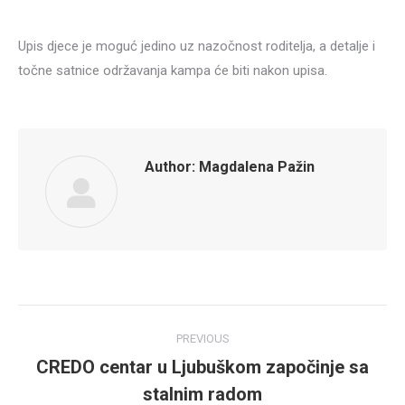
Upis djece je moguć jedino uz nazočnost roditelja, a detalje i
točne satnice održavanja kampa će biti nakon upisa.
Author:
Magdalena Pažin
Post
PREVIOUS
navigation
CREDO centar u Ljubuškom započinje sa
Previous
stalnim radom
post: