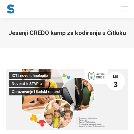
Jesenji CREDO kamp za kodiranje u Čitluku
You are here:
ICT i nove tehnologije
LIS
3
Novosti iz STAP-a
Obrazovanje i ljudski resursi