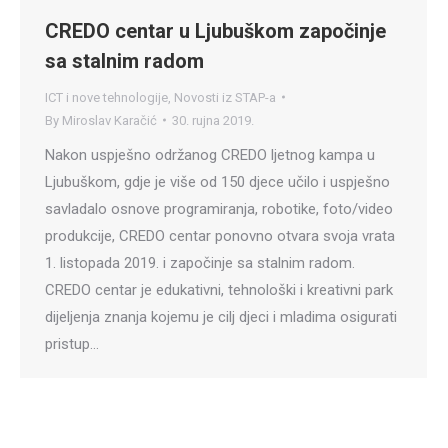
CREDO centar u Ljubuškom započinje
sa stalnim radom
ICT i nove tehnologije
,
Novosti iz STAP-a
By
Miroslav Karačić
30. rujna 2019.
Nakon uspješno održanog CREDO ljetnog kampa u
Ljubuškom, gdje je više od 150 djece učilo i uspješno
savladalo osnove programiranja, robotike, foto/video
produkcije, CREDO centar ponovno otvara svoja vrata
1. listopada 2019. i započinje sa stalnim radom.
CREDO centar je edukativni, tehnološki i kreativni park
dijeljenja znanja kojemu je cilj djeci i mladima osigurati
pristup…